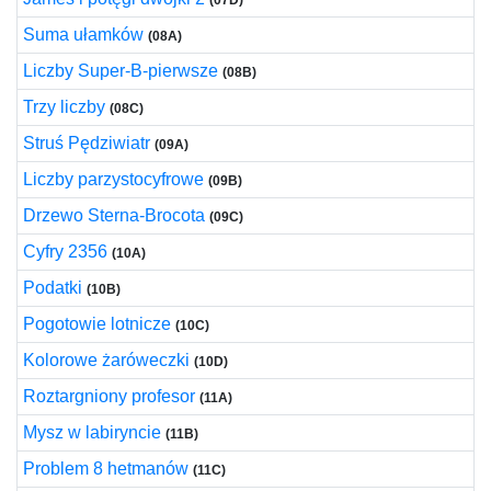
(07D)
Suma ułamków
(08A)
Liczby Super-B-pierwsze
(08B)
Trzy liczby
(08C)
Struś Pędziwiatr
(09A)
Liczby parzystocyfrowe
(09B)
Drzewo Sterna-Brocota
(09C)
Cyfry 2356
(10A)
Podatki
(10B)
Pogotowie lotnicze
(10C)
Kolorowe żaróweczki
(10D)
Roztargniony profesor
(11A)
Mysz w labiryncie
(11B)
Problem 8 hetmanów
(11C)