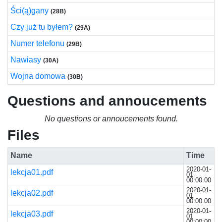
Ści(ą)gany
(28B)
Czy już tu byłem?
(29A)
Numer telefonu
(29B)
Nawiasy
(30A)
Wojna domowa
(30B)
Questions and annoucements
No questions or annoucements found.
Files
Name
Time
2020-01-
lekcja01.pdf
01
00:00:00
2020-01-
lekcja02.pdf
01
00:00:00
2020-01-
lekcja03.pdf
01
00:00:00