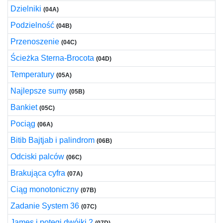
Dzielniki
(04A)
Podzielność
(04B)
Przenoszenie
(04C)
Ścieżka Sterna-Brocota
(04D)
Temperatury
(05A)
Najlepsze sumy
(05B)
Bankiet
(05C)
Pociąg
(06A)
Bitib Bajtjab i palindrom
(06B)
Odciski palców
(06C)
Brakująca cyfra
(07A)
Ciąg monotoniczny
(07B)
Zadanie System 36
(07C)
James i potęgi dwójki 2