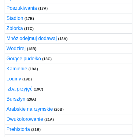
Poszukiwania
(17A)
Stadion
(17B)
Zbiórka
(17C)
Mnóż odejmuj dodawaj
(18A)
Wodzirej
(18B)
Gorące pudełko
(18C)
Kamienie
(19A)
Loginy
(19B)
Izba przyjęć
(19C)
Bursztyn
(20A)
Arabskie na rzymskie
(20B)
Dwukolorowanie
(21A)
Prehistoria
(21B)