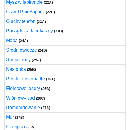
Mysz w labiryncie
(22A)
Grand Prix Bajtocji
(22B)
Głuchy telefon
(23A)
Porządek alfabetyczny
(23B)
Mapa
(24A)
Średniowiecze
(24B)
Samochody
(25A)
Nasionka
(25B)
Proste prostopadłe
(26A)
Fioletowe lasery
(26B)
Wiśniowy sad
(26C)
Bombardowanie
(27A)
Mur
(27B)
Czołgiści
(28A)