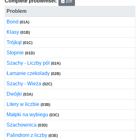
Complete problemset:
pdf
Problem
Bond
(01A)
Klasy
(01B)
Trójkąt
(01C)
Stopnie
(01D)
Szachy - Liczby pól
(02A)
Łamanie czekolady
(02B)
Szachy - Wieża
(02C)
Dwójki
(03A)
Litery w liczbie
(03B)
Małpki na wybiegu
(03C)
Szachownica
(03D)
Palindrom z liczby
(03E)