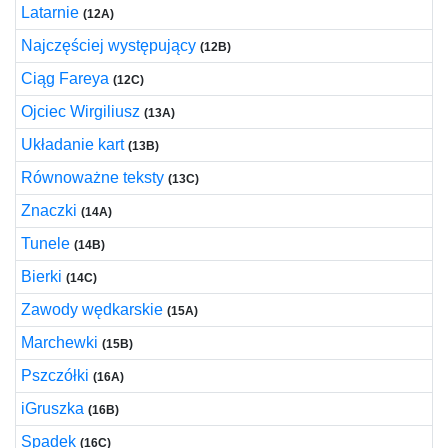
Latarnie
(12A)
Najczęściej występujący
(12B)
Ciąg Fareya
(12C)
Ojciec Wirgiliusz
(13A)
Układanie kart
(13B)
Równoważne teksty
(13C)
Znaczki
(14A)
Tunele
(14B)
Bierki
(14C)
Zawody wędkarskie
(15A)
Marchewki
(15B)
Pszczółki
(16A)
iGruszka
(16B)
Spadek
(16C)