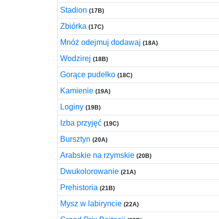
Stadion
(17B)
Zbiórka
(17C)
Mnóż odejmuj dodawaj
(18A)
Wodzirej
(18B)
Gorące pudełko
(18C)
Kamienie
(19A)
Loginy
(19B)
Izba przyjęć
(19C)
Bursztyn
(20A)
Arabskie na rzymskie
(20B)
Dwukolorowanie
(21A)
Prehistoria
(21B)
Mysz w labiryncie
(22A)