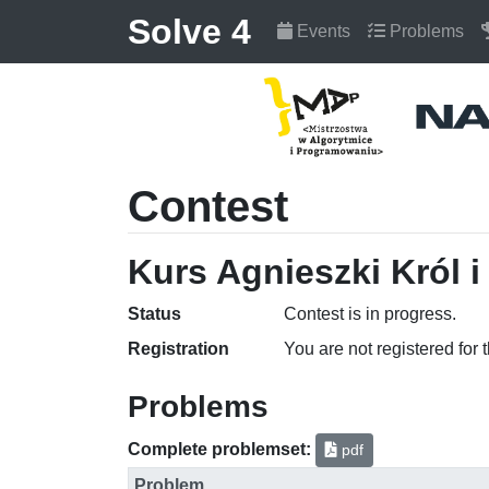
Solve 4
Events
Problems
Contest
Kurs Agnieszki Król i
Status
Contest is in progress.
Registration
You are not registered for 
Problems
Complete problemset:
pdf
Problem