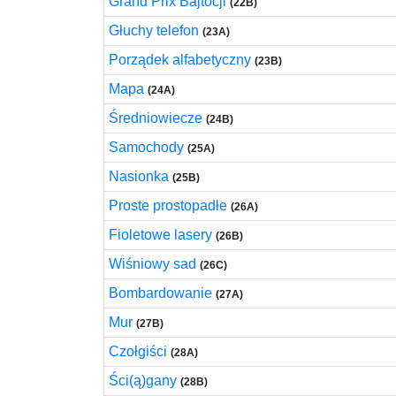
Grand Prix Bajtocji
(22B)
Głuchy telefon
(23A)
Porządek alfabetyczny
(23B)
Mapa
(24A)
Średniowiecze
(24B)
Samochody
(25A)
Nasionka
(25B)
Proste prostopadłe
(26A)
Fioletowe lasery
(26B)
Wiśniowy sad
(26C)
Bombardowanie
(27A)
Mur
(27B)
Czołgiści
(28A)
Ści(ą)gany
(28B)