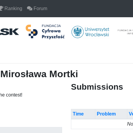
Ranking
Forum
 Mirosława Mortki
Submissions
the contest!
Time
Problem
V
No