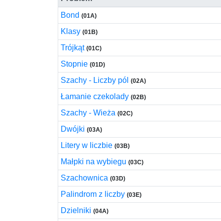
Bond
(01A)
Klasy
(01B)
Trójkąt
(01C)
Stopnie
(01D)
Szachy - Liczby pól
(02A)
Łamanie czekolady
(02B)
Szachy - Wieża
(02C)
Dwójki
(03A)
Litery w liczbie
(03B)
Małpki na wybiegu
(03C)
Szachownica
(03D)
Palindrom z liczby
(03E)
Dzielniki
(04A)