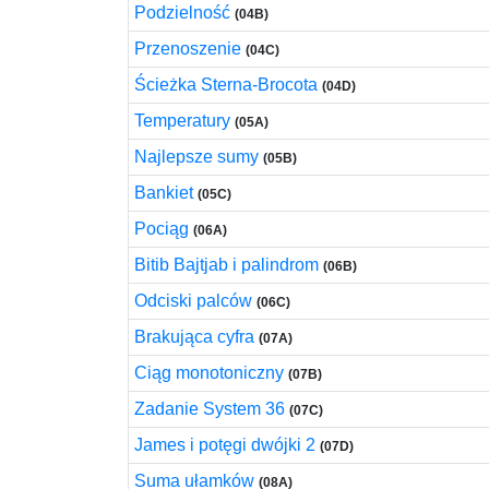
Podzielność
(04B)
Przenoszenie
(04C)
Ścieżka Sterna-Brocota
(04D)
Temperatury
(05A)
Najlepsze sumy
(05B)
Bankiet
(05C)
Pociąg
(06A)
Bitib Bajtjab i palindrom
(06B)
Odciski palców
(06C)
Brakująca cyfra
(07A)
Ciąg monotoniczny
(07B)
Zadanie System 36
(07C)
James i potęgi dwójki 2
(07D)
Suma ułamków
(08A)