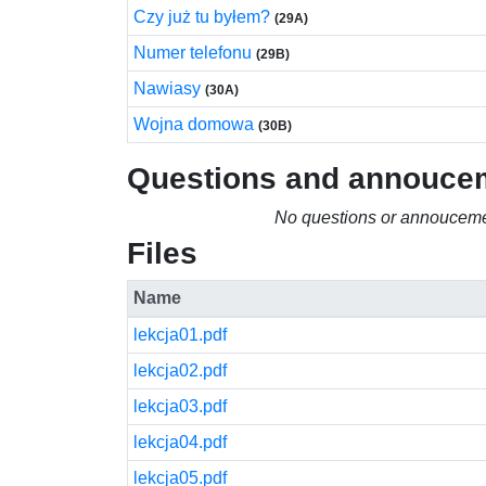
Czy już tu byłem?
(29A)
Numer telefonu
(29B)
Nawiasy
(30A)
Wojna domowa
(30B)
Questions and annouce
No questions or annouceme
Files
Name
lekcja01.pdf
lekcja02.pdf
lekcja03.pdf
lekcja04.pdf
lekcja05.pdf