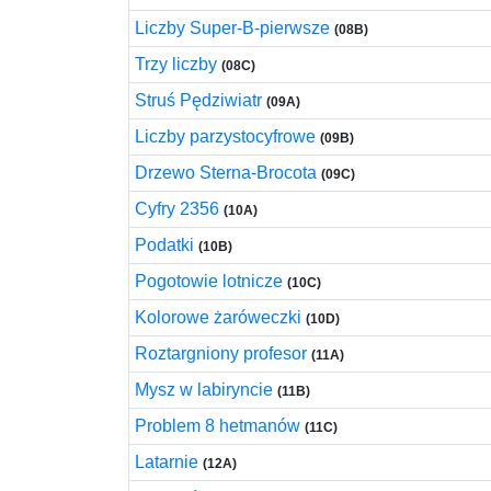
Liczby Super-B-pierwsze
(08B)
Trzy liczby
(08C)
Struś Pędziwiatr
(09A)
Liczby parzystocyfrowe
(09B)
Drzewo Sterna-Brocota
(09C)
Cyfry 2356
(10A)
Podatki
(10B)
Pogotowie lotnicze
(10C)
Kolorowe żaróweczki
(10D)
Roztargniony profesor
(11A)
Mysz w labiryncie
(11B)
Problem 8 hetmanów
(11C)
Latarnie
(12A)