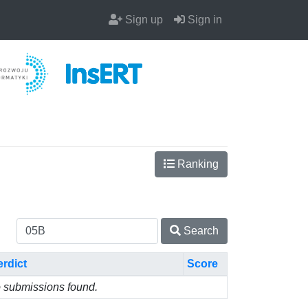
Sign up
Sign in
Ranking
Search
erdict
Score
 submissions found.