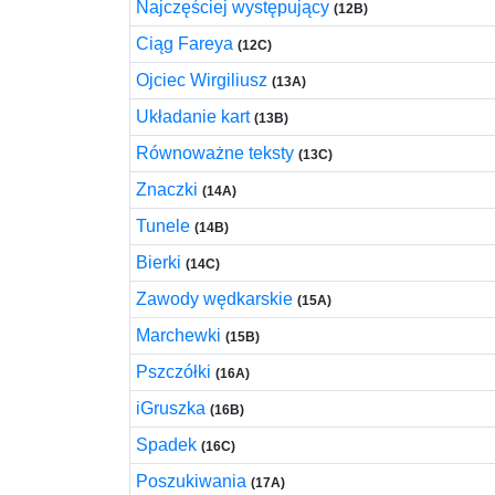
Najczęściej występujący
(12B)
Ciąg Fareya
(12C)
Ojciec Wirgiliusz
(13A)
Układanie kart
(13B)
Równoważne teksty
(13C)
Znaczki
(14A)
Tunele
(14B)
Bierki
(14C)
Zawody wędkarskie
(15A)
Marchewki
(15B)
Pszczółki
(16A)
iGruszka
(16B)
Spadek
(16C)
Poszukiwania
(17A)