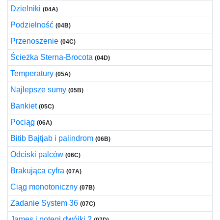
Dzielniki
(04A)
Podzielność
(04B)
Przenoszenie
(04C)
Ścieżka Sterna-Brocota
(04D)
Temperatury
(05A)
Najlepsze sumy
(05B)
Bankiet
(05C)
Pociąg
(06A)
Bitib Bajtjab i palindrom
(06B)
Odciski palców
(06C)
Brakująca cyfra
(07A)
Ciąg monotoniczny
(07B)
Zadanie System 36
(07C)
James i potęgi dwójki 2