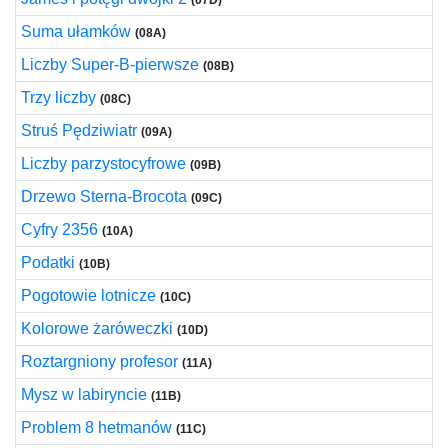
(07D)
Suma ułamków
(08A)
Liczby Super-B-pierwsze
(08B)
Trzy liczby
(08C)
Struś Pędziwiatr
(09A)
Liczby parzystocyfrowe
(09B)
Drzewo Sterna-Brocota
(09C)
Cyfry 2356
(10A)
Podatki
(10B)
Pogotowie lotnicze
(10C)
Kolorowe żaróweczki
(10D)
Roztargniony profesor
(11A)
Mysz w labiryncie
(11B)
Problem 8 hetmanów
(11C)