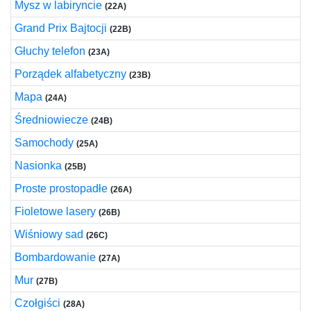
Mysz w labiryncie
(22A)
Grand Prix Bajtocji
(22B)
Głuchy telefon
(23A)
Porządek alfabetyczny
(23B)
Mapa
(24A)
Średniowiecze
(24B)
Samochody
(25A)
Nasionka
(25B)
Proste prostopadłe
(26A)
Fioletowe lasery
(26B)
Wiśniowy sad
(26C)
Bombardowanie
(27A)
Mur
(27B)
Czołgiści
(28A)