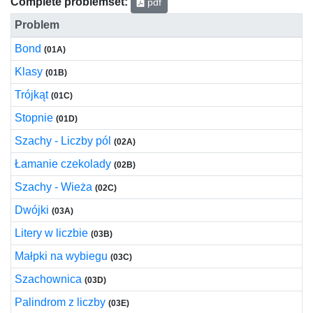
Complete problemset:
pdf
Problem
Bond
(01A)
Klasy
(01B)
Trójkąt
(01C)
Stopnie
(01D)
Szachy - Liczby pól
(02A)
Łamanie czekolady
(02B)
Szachy - Wieża
(02C)
Dwójki
(03A)
Litery w liczbie
(03B)
Małpki na wybiegu
(03C)
Szachownica
(03D)
Palindrom z liczby
(03E)