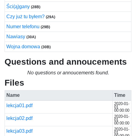
Ści(ą)gany
(28B)
Czy już tu byłem?
(29A)
Numer telefonu
(29B)
Nawiasy
(30A)
Wojna domowa
(30B)
Questions and annoucements
No questions or annoucements found.
Files
Name
Time
2020-01-
lekcja01.pdf
01
00:00:00
2020-01-
lekcja02.pdf
01
00:00:00
2020-01-
lekcja03.pdf
01
00:00:00