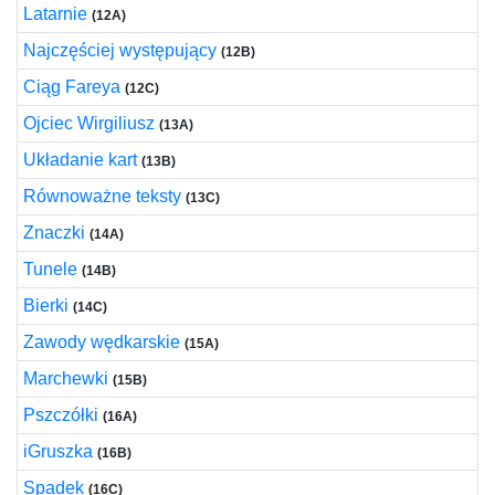
Latarnie
(12A)
Najczęściej występujący
(12B)
Ciąg Fareya
(12C)
Ojciec Wirgiliusz
(13A)
Układanie kart
(13B)
Równoważne teksty
(13C)
Znaczki
(14A)
Tunele
(14B)
Bierki
(14C)
Zawody wędkarskie
(15A)
Marchewki
(15B)
Pszczółki
(16A)
iGruszka
(16B)
Spadek
(16C)