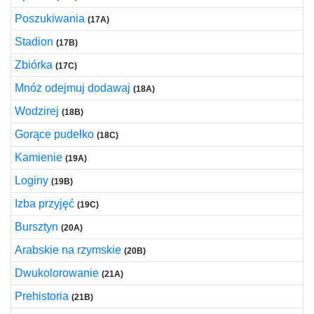
Poszukiwania
(17A)
Stadion
(17B)
Zbiórka
(17C)
Mnóż odejmuj dodawaj
(18A)
Wodzirej
(18B)
Gorące pudełko
(18C)
Kamienie
(19A)
Loginy
(19B)
Izba przyjęć
(19C)
Bursztyn
(20A)
Arabskie na rzymskie
(20B)
Dwukolorowanie
(21A)
Prehistoria
(21B)