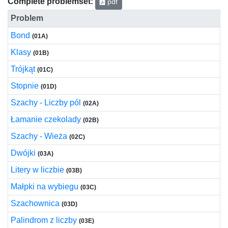
Complete problemset:
pdf
Problem
Bond
(01A)
Klasy
(01B)
Trójkąt
(01C)
Stopnie
(01D)
Szachy - Liczby pól
(02A)
Łamanie czekolady
(02B)
Szachy - Wieża
(02C)
Dwójki
(03A)
Litery w liczbie
(03B)
Małpki na wybiegu
(03C)
Szachownica
(03D)
Palindrom z liczby
(03E)