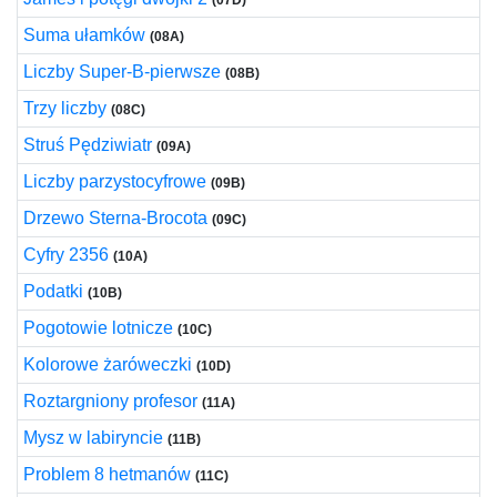
(07D)
Suma ułamków
(08A)
Liczby Super-B-pierwsze
(08B)
Trzy liczby
(08C)
Struś Pędziwiatr
(09A)
Liczby parzystocyfrowe
(09B)
Drzewo Sterna-Brocota
(09C)
Cyfry 2356
(10A)
Podatki
(10B)
Pogotowie lotnicze
(10C)
Kolorowe żaróweczki
(10D)
Roztargniony profesor
(11A)
Mysz w labiryncie
(11B)
Problem 8 hetmanów
(11C)