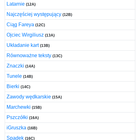
Latarnie
(12A)
Najczęściej występujący
(12B)
Ciąg Fareya
(12C)
Ojciec Wirgiliusz
(13A)
Układanie kart
(13B)
Równoważne teksty
(13C)
Znaczki
(14A)
Tunele
(14B)
Bierki
(14C)
Zawody wędkarskie
(15A)
Marchewki
(15B)
Pszczółki
(16A)
iGruszka
(16B)
Spadek
(16C)