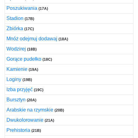
Poszukiwania
(17A)
Stadion
(17B)
Zbiórka
(17C)
Mnóż odejmuj dodawaj
(18A)
Wodzirej
(18B)
Gorące pudełko
(18C)
Kamienie
(19A)
Loginy
(19B)
Izba przyjęć
(19C)
Bursztyn
(20A)
Arabskie na rzymskie
(20B)
Dwukolorowanie
(21A)
Prehistoria
(21B)