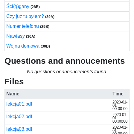
Ści(ą)gany
(28B)
Czy już tu byłem?
(29A)
Numer telefonu
(29B)
Nawiasy
(30A)
Wojna domowa
(30B)
Questions and annoucements
No questions or annoucements found.
Files
Name
Time
2020-01-
lekcja01.pdf
01
00:00:00
2020-01-
lekcja02.pdf
01
00:00:00
2020-01-
lekcja03.pdf
01
00:00:00