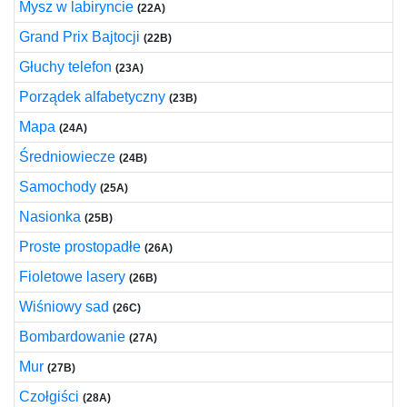
Mysz w labiryncie
(22A)
Grand Prix Bajtocji
(22B)
Głuchy telefon
(23A)
Porządek alfabetyczny
(23B)
Mapa
(24A)
Średniowiecze
(24B)
Samochody
(25A)
Nasionka
(25B)
Proste prostopadłe
(26A)
Fioletowe lasery
(26B)
Wiśniowy sad
(26C)
Bombardowanie
(27A)
Mur
(27B)
Czołgiści
(28A)