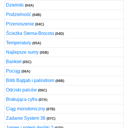
Dzielniki
(04A)
Podzielność
(04B)
Przenoszenie
(04C)
Ścieżka Sterna-Brocota
(04D)
Temperatury
(05A)
Najlepsze sumy
(05B)
Bankiet
(05C)
Pociąg
(06A)
Bitib Bajtjab i palindrom
(06B)
Odciski palców
(06C)
Brakująca cyfra
(07A)
Ciąg monotoniczny
(07B)
Zadanie System 36
(07C)
James i potęgi dwójki 2