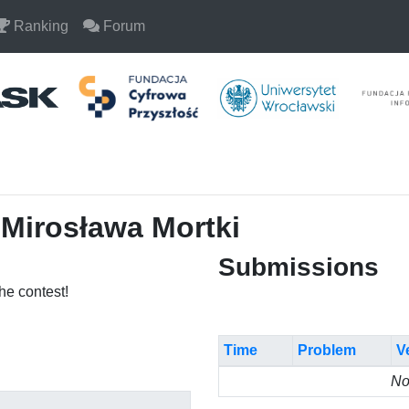
Ranking
Forum
 Mirosława Mortki
Submissions
the contest!
Time
Problem
V
No