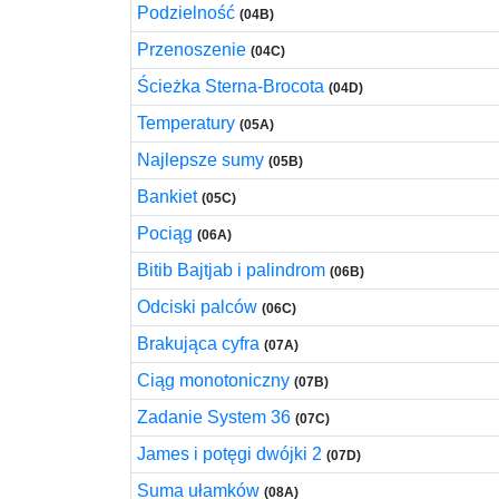
Podzielność
(04B)
Przenoszenie
(04C)
Ścieżka Sterna-Brocota
(04D)
Temperatury
(05A)
Najlepsze sumy
(05B)
Bankiet
(05C)
Pociąg
(06A)
Bitib Bajtjab i palindrom
(06B)
Odciski palców
(06C)
Brakująca cyfra
(07A)
Ciąg monotoniczny
(07B)
Zadanie System 36
(07C)
James i potęgi dwójki 2
(07D)
Suma ułamków
(08A)