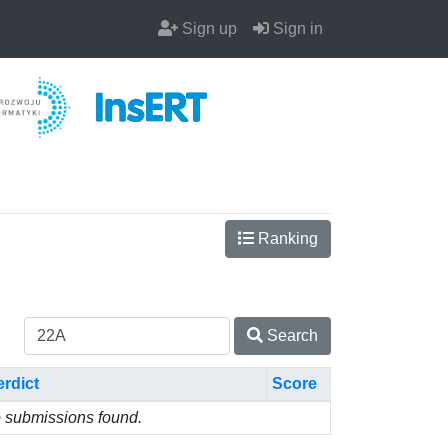
Sign up
Sign in
Ranking
Search
erdict
Score
 submissions found.