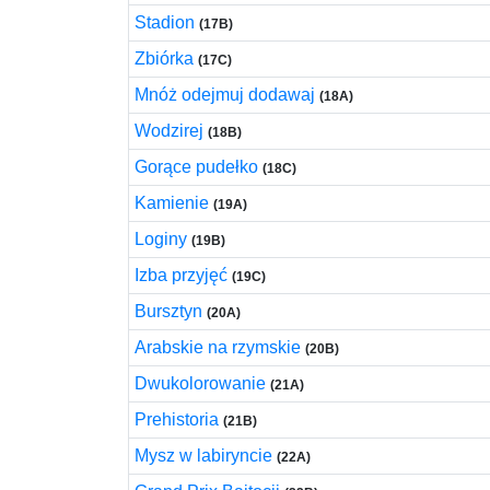
Stadion
(17B)
Zbiórka
(17C)
Mnóż odejmuj dodawaj
(18A)
Wodzirej
(18B)
Gorące pudełko
(18C)
Kamienie
(19A)
Loginy
(19B)
Izba przyjęć
(19C)
Bursztyn
(20A)
Arabskie na rzymskie
(20B)
Dwukolorowanie
(21A)
Prehistoria
(21B)
Mysz w labiryncie
(22A)