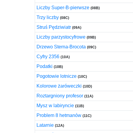
Liczby Super-B-pierwsze
(08B)
Trzy liczby
(08C)
Struś Pędziwiatr
(09A)
Liczby parzystocyfrowe
(09B)
Drzewo Sterna-Brocota
(09C)
Cyfry 2356
(10A)
Podatki
(10B)
Pogotowie lotnicze
(10C)
Kolorowe żaróweczki
(10D)
Roztargniony profesor
(11A)
Mysz w labiryncie
(11B)
Problem 8 hetmanów
(11C)
Latarnie
(12A)