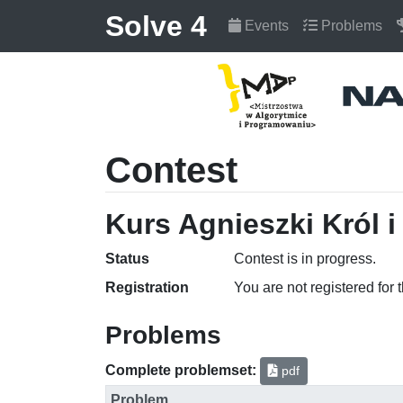
Solve 4
Events
Problems
Contest
Kurs Agnieszki Król i
Status
Contest is in progress.
Registration
You are not registered for 
Problems
Complete problemset:
pdf
Problem