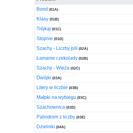
Bond
(01A)
Klasy
(01B)
Trójkąt
(01C)
Stopnie
(01D)
Szachy - Liczby pól
(02A)
Łamanie czekolady
(02B)
Szachy - Wieża
(02C)
Dwójki
(03A)
Litery w liczbie
(03B)
Małpki na wybiegu
(03C)
Szachownica
(03D)
Palindrom z liczby
(03E)
Dzielniki
(04A)