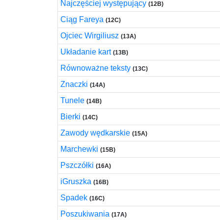
Najczęściej występujący
(12B)
Ciąg Fareya
(12C)
Ojciec Wirgiliusz
(13A)
Układanie kart
(13B)
Równoważne teksty
(13C)
Znaczki
(14A)
Tunele
(14B)
Bierki
(14C)
Zawody wędkarskie
(15A)
Marchewki
(15B)
Pszczółki
(16A)
iGruszka
(16B)
Spadek
(16C)
Poszukiwania
(17A)