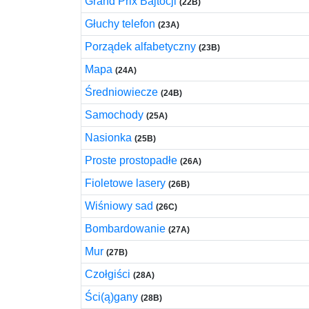
Grand Prix Bajtocji
(22B)
Głuchy telefon
(23A)
Porządek alfabetyczny
(23B)
Mapa
(24A)
Średniowiecze
(24B)
Samochody
(25A)
Nasionka
(25B)
Proste prostopadłe
(26A)
Fioletowe lasery
(26B)
Wiśniowy sad
(26C)
Bombardowanie
(27A)
Mur
(27B)
Czołgiści
(28A)
Ści(ą)gany
(28B)