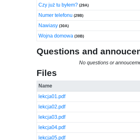
Czy już tu byłem?
(29A)
Numer telefonu
(29B)
Nawiasy
(30A)
Wojna domowa
(30B)
Questions and annouce
No questions or annouceme
Files
Name
lekcja01.pdf
lekcja02.pdf
lekcja03.pdf
lekcja04.pdf
lekcja05.pdf