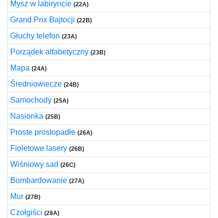
Mysz w labiryncie
(22A)
Grand Prix Bajtocji
(22B)
Głuchy telefon
(23A)
Porządek alfabetyczny
(23B)
Mapa
(24A)
Średniowiecze
(24B)
Samochody
(25A)
Nasionka
(25B)
Proste prostopadłe
(26A)
Fioletowe lasery
(26B)
Wiśniowy sad
(26C)
Bombardowanie
(27A)
Mur
(27B)
Czołgiści
(28A)