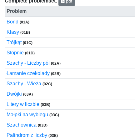
Complete problemset:
pdf
Problem
Bond
(01A)
Klasy
(01B)
Trójkąt
(01C)
Stopnie
(01D)
Szachy - Liczby pól
(02A)
Łamanie czekolady
(02B)
Szachy - Wieża
(02C)
Dwójki
(03A)
Litery w liczbie
(03B)
Małpki na wybiegu
(03C)
Szachownica
(03D)
Palindrom z liczby
(03E)