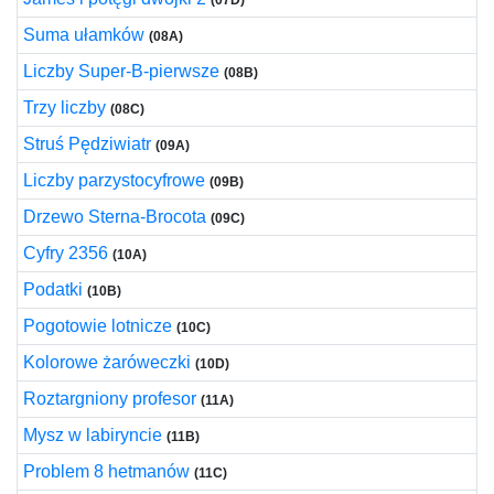
(07D)
Suma ułamków
(08A)
Liczby Super-B-pierwsze
(08B)
Trzy liczby
(08C)
Struś Pędziwiatr
(09A)
Liczby parzystocyfrowe
(09B)
Drzewo Sterna-Brocota
(09C)
Cyfry 2356
(10A)
Podatki
(10B)
Pogotowie lotnicze
(10C)
Kolorowe żaróweczki
(10D)
Roztargniony profesor
(11A)
Mysz w labiryncie
(11B)
Problem 8 hetmanów
(11C)