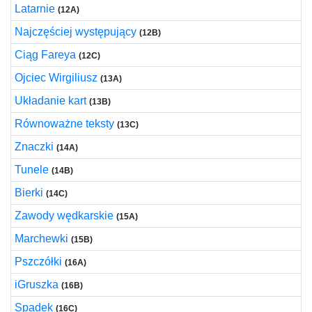
Latarnie
(12A)
Najczęściej występujący
(12B)
Ciąg Fareya
(12C)
Ojciec Wirgiliusz
(13A)
Układanie kart
(13B)
Równoważne teksty
(13C)
Znaczki
(14A)
Tunele
(14B)
Bierki
(14C)
Zawody wędkarskie
(15A)
Marchewki
(15B)
Pszczółki
(16A)
iGruszka
(16B)
Spadek
(16C)