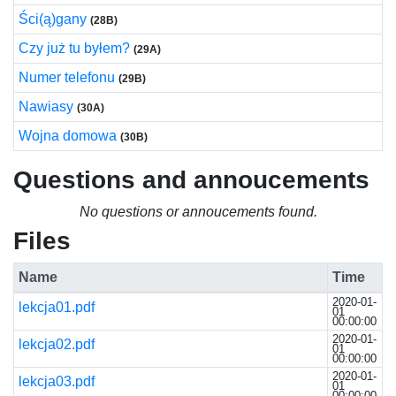
Ści(ą)gany
(28B)
Czy już tu byłem?
(29A)
Numer telefonu
(29B)
Nawiasy
(30A)
Wojna domowa
(30B)
Questions and annoucements
No questions or annoucements found.
Files
Name
Time
2020-01-
lekcja01.pdf
01
00:00:00
2020-01-
lekcja02.pdf
01
00:00:00
2020-01-
lekcja03.pdf
01
00:00:00