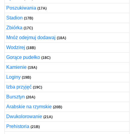
Poszukiwania
(17A)
Stadion
(17B)
Zbiórka
(17C)
Mnóż odejmuj dodawaj
(18A)
Wodzirej
(18B)
Gorące pudełko
(18C)
Kamienie
(19A)
Loginy
(19B)
Izba przyjęć
(19C)
Bursztyn
(20A)
Arabskie na rzymskie
(20B)
Dwukolorowanie
(21A)
Prehistoria
(21B)