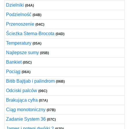
Dzielniki
(04A)
Podzielność
(04B)
Przenoszenie
(04C)
Ścieżka Sterna-Brocota
(04D)
Temperatury
(05A)
Najlepsze sumy
(05B)
Bankiet
(05C)
Pociąg
(06A)
Bitib Bajtjab i palindrom
(06B)
Odciski palców
(06C)
Brakująca cyfra
(07A)
Ciąg monotoniczny
(07B)
Zadanie System 36
(07C)
James i potęgi dwójki 2