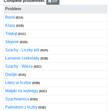
Complete problemset:
pdf
Problem
Bond
(01A)
Klasy
(01B)
Trójkąt
(01C)
Stopnie
(01D)
Szachy - Liczby pól
(02A)
Łamanie czekolady
(02B)
Szachy - Wieża
(02C)
Dwójki
(03A)
Litery w liczbie
(03B)
Małpki na wybiegu
(03C)
Szachownica
(03D)
Palindrom z liczby
(03E)