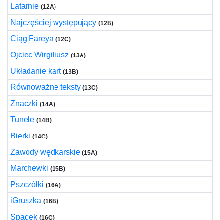
Latarnie
(12A)
Najczęściej występujący
(12B)
Ciąg Fareya
(12C)
Ojciec Wirgiliusz
(13A)
Układanie kart
(13B)
Równoważne teksty
(13C)
Znaczki
(14A)
Tunele
(14B)
Bierki
(14C)
Zawody wędkarskie
(15A)
Marchewki
(15B)
Pszczółki
(16A)
iGruszka
(16B)
Spadek
(16C)