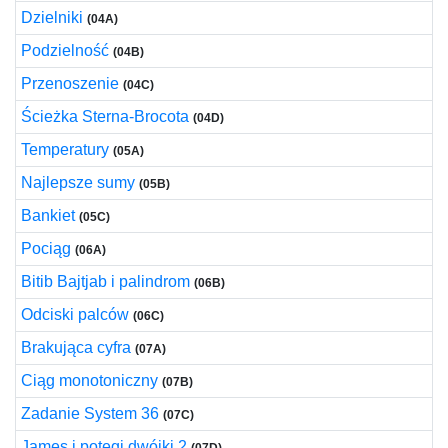
Dzielniki
(04A)
Podzielność
(04B)
Przenoszenie
(04C)
Ścieżka Sterna-Brocota
(04D)
Temperatury
(05A)
Najlepsze sumy
(05B)
Bankiet
(05C)
Pociąg
(06A)
Bitib Bajtjab i palindrom
(06B)
Odciski palców
(06C)
Brakująca cyfra
(07A)
Ciąg monotoniczny
(07B)
Zadanie System 36
(07C)
James i potęgi dwójki 2