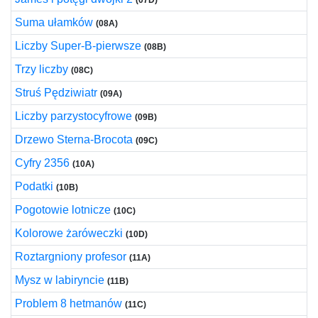
(07D)
Suma ułamków
(08A)
Liczby Super-B-pierwsze
(08B)
Trzy liczby
(08C)
Struś Pędziwiatr
(09A)
Liczby parzystocyfrowe
(09B)
Drzewo Sterna-Brocota
(09C)
Cyfry 2356
(10A)
Podatki
(10B)
Pogotowie lotnicze
(10C)
Kolorowe żaróweczki
(10D)
Roztargniony profesor
(11A)
Mysz w labiryncie
(11B)
Problem 8 hetmanów
(11C)