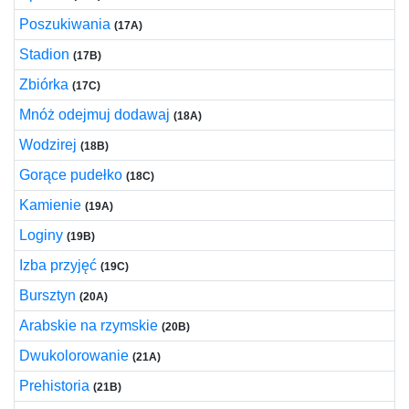
Poszukiwania
(17A)
Stadion
(17B)
Zbiórka
(17C)
Mnóż odejmuj dodawaj
(18A)
Wodzirej
(18B)
Gorące pudełko
(18C)
Kamienie
(19A)
Loginy
(19B)
Izba przyjęć
(19C)
Bursztyn
(20A)
Arabskie na rzymskie
(20B)
Dwukolorowanie
(21A)
Prehistoria
(21B)