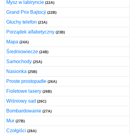
Mysz w labiryncie
(22A)
Grand Prix Bajtocji
(22B)
Głuchy telefon
(23A)
Porządek alfabetyczny
(23B)
Mapa
(24A)
Średniowiecze
(24B)
Samochody
(25A)
Nasionka
(25B)
Proste prostopadłe
(26A)
Fioletowe lasery
(26B)
Wiśniowy sad
(26C)
Bombardowanie
(27A)
Mur
(27B)
Czołgiści
(28A)