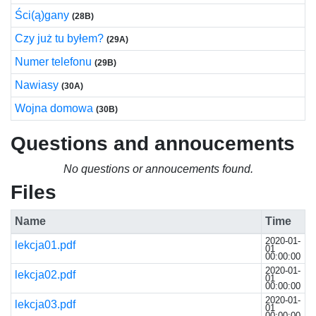
Ści(ą)gany
(28B)
Czy już tu byłem?
(29A)
Numer telefonu
(29B)
Nawiasy
(30A)
Wojna domowa
(30B)
Questions and annoucements
No questions or annoucements found.
Files
Name
Time
2020-01-
lekcja01.pdf
01
00:00:00
2020-01-
lekcja02.pdf
01
00:00:00
2020-01-
lekcja03.pdf
01
00:00:00