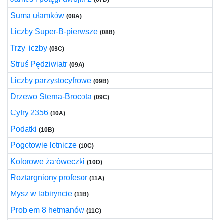
(07D)
Suma ułamków
(08A)
Liczby Super-B-pierwsze
(08B)
Trzy liczby
(08C)
Struś Pędziwiatr
(09A)
Liczby parzystocyfrowe
(09B)
Drzewo Sterna-Brocota
(09C)
Cyfry 2356
(10A)
Podatki
(10B)
Pogotowie lotnicze
(10C)
Kolorowe żaróweczki
(10D)
Roztargniony profesor
(11A)
Mysz w labiryncie
(11B)
Problem 8 hetmanów
(11C)