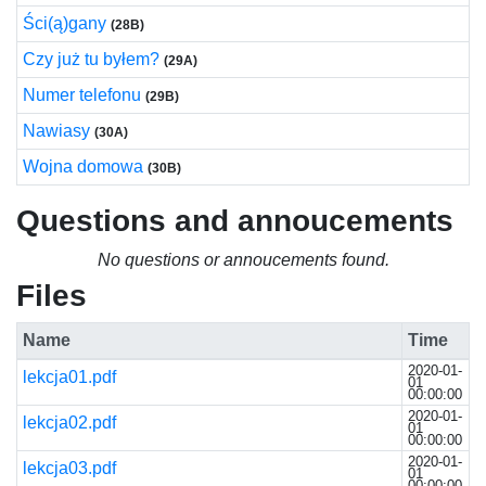
Ści(ą)gany
(28B)
Czy już tu byłem?
(29A)
Numer telefonu
(29B)
Nawiasy
(30A)
Wojna domowa
(30B)
Questions and annoucements
No questions or annoucements found.
Files
Name
Time
2020-01-
lekcja01.pdf
01
00:00:00
2020-01-
lekcja02.pdf
01
00:00:00
2020-01-
lekcja03.pdf
01
00:00:00