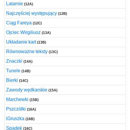
Latarnie
(12A)
Najczęściej występujący
(12B)
Ciąg Fareya
(12C)
Ojciec Wirgiliusz
(13A)
Układanie kart
(13B)
Równoważne teksty
(13C)
Znaczki
(14A)
Tunele
(14B)
Bierki
(14C)
Zawody wędkarskie
(15A)
Marchewki
(15B)
Pszczółki
(16A)
iGruszka
(16B)
Spadek
(16C)