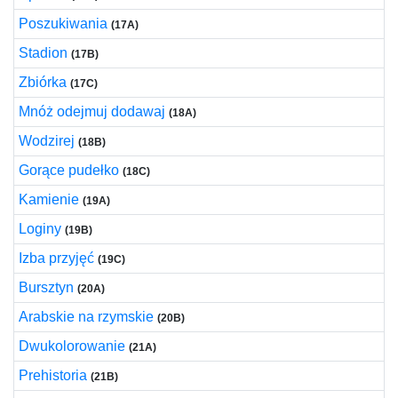
Poszukiwania
(17A)
Stadion
(17B)
Zbiórka
(17C)
Mnóż odejmuj dodawaj
(18A)
Wodzirej
(18B)
Gorące pudełko
(18C)
Kamienie
(19A)
Loginy
(19B)
Izba przyjęć
(19C)
Bursztyn
(20A)
Arabskie na rzymskie
(20B)
Dwukolorowanie
(21A)
Prehistoria
(21B)