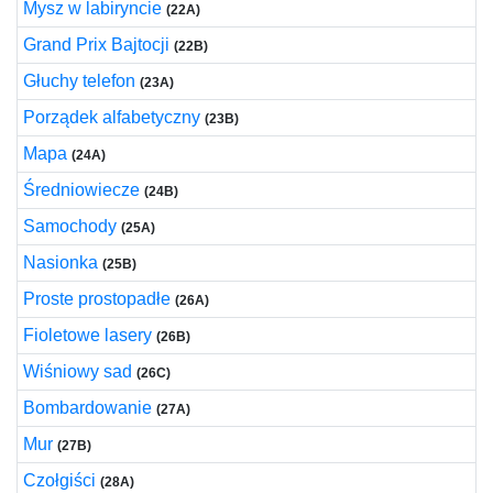
Mysz w labiryncie
(22A)
Grand Prix Bajtocji
(22B)
Głuchy telefon
(23A)
Porządek alfabetyczny
(23B)
Mapa
(24A)
Średniowiecze
(24B)
Samochody
(25A)
Nasionka
(25B)
Proste prostopadłe
(26A)
Fioletowe lasery
(26B)
Wiśniowy sad
(26C)
Bombardowanie
(27A)
Mur
(27B)
Czołgiści
(28A)