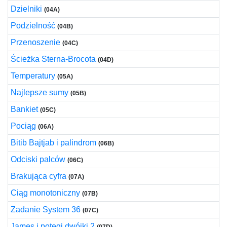
Dzielniki
(04A)
Podzielność
(04B)
Przenoszenie
(04C)
Ścieżka Sterna-Brocota
(04D)
Temperatury
(05A)
Najlepsze sumy
(05B)
Bankiet
(05C)
Pociąg
(06A)
Bitib Bajtjab i palindrom
(06B)
Odciski palców
(06C)
Brakująca cyfra
(07A)
Ciąg monotoniczny
(07B)
Zadanie System 36
(07C)
James i potęgi dwójki 2