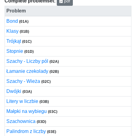
Complete problemset:
pdf
Problem
Bond
(01A)
Klasy
(01B)
Trójkąt
(01C)
Stopnie
(01D)
Szachy - Liczby pól
(02A)
Łamanie czekolady
(02B)
Szachy - Wieża
(02C)
Dwójki
(03A)
Litery w liczbie
(03B)
Małpki na wybiegu
(03C)
Szachownica
(03D)
Palindrom z liczby
(03E)