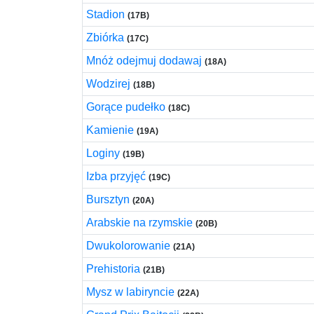
Stadion
(17B)
Zbiórka
(17C)
Mnóż odejmuj dodawaj
(18A)
Wodzirej
(18B)
Gorące pudełko
(18C)
Kamienie
(19A)
Loginy
(19B)
Izba przyjęć
(19C)
Bursztyn
(20A)
Arabskie na rzymskie
(20B)
Dwukolorowanie
(21A)
Prehistoria
(21B)
Mysz w labiryncie
(22A)