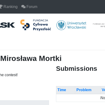
Ranking
Forum
 Mirosława Mortki
Submissions
the contest!
Time
Problem
V
No