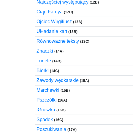
Najczęściej występujący
(12B)
Ciąg Fareya
(12C)
Ojciec Wirgiliusz
(13A)
Układanie kart
(13B)
Równoważne teksty
(13C)
Znaczki
(14A)
Tunele
(14B)
Bierki
(14C)
Zawody wędkarskie
(15A)
Marchewki
(15B)
Pszczółki
(16A)
iGruszka
(16B)
Spadek
(16C)
Poszukiwania
(17A)