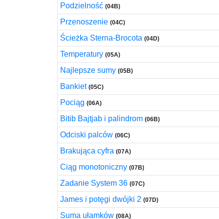
Podzielność
(04B)
Przenoszenie
(04C)
Ścieżka Sterna-Brocota
(04D)
Temperatury
(05A)
Najlepsze sumy
(05B)
Bankiet
(05C)
Pociąg
(06A)
Bitib Bajtjab i palindrom
(06B)
Odciski palców
(06C)
Brakująca cyfra
(07A)
Ciąg monotoniczny
(07B)
Zadanie System 36
(07C)
James i potęgi dwójki 2
(07D)
Suma ułamków
(08A)