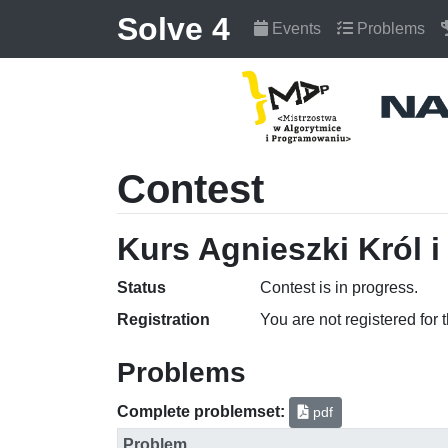
Solve 4
Events
Problems
Contest
Kurs Agnieszki Król i
Status
Contest is in progress.
Registration
You are not registered for 
Problems
Complete problemset:
pdf
Problem