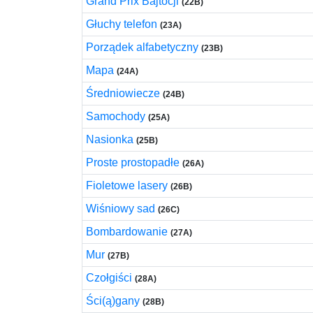
Grand Prix Bajtocji
(22B)
Głuchy telefon
(23A)
Porządek alfabetyczny
(23B)
Mapa
(24A)
Średniowiecze
(24B)
Samochody
(25A)
Nasionka
(25B)
Proste prostopadłe
(26A)
Fioletowe lasery
(26B)
Wiśniowy sad
(26C)
Bombardowanie
(27A)
Mur
(27B)
Czołgiści
(28A)
Ści(ą)gany
(28B)