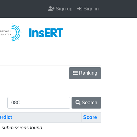
Sign up
Sign in
Ranking
Search
erdict
Score
 submissions found.