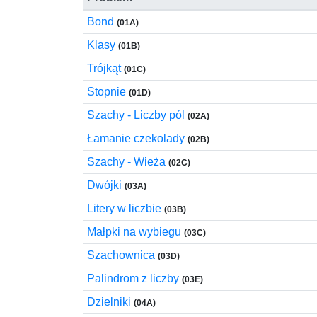
Bond
(01A)
Klasy
(01B)
Trójkąt
(01C)
Stopnie
(01D)
Szachy - Liczby pól
(02A)
Łamanie czekolady
(02B)
Szachy - Wieża
(02C)
Dwójki
(03A)
Litery w liczbie
(03B)
Małpki na wybiegu
(03C)
Szachownica
(03D)
Palindrom z liczby
(03E)
Dzielniki
(04A)