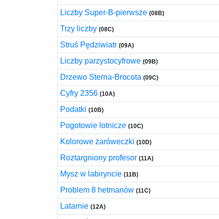
Liczby Super-B-pierwsze
(08B)
Trzy liczby
(08C)
Struś Pędziwiatr
(09A)
Liczby parzystocyfrowe
(09B)
Drzewo Sterna-Brocota
(09C)
Cyfry 2356
(10A)
Podatki
(10B)
Pogotowie lotnicze
(10C)
Kolorowe żaróweczki
(10D)
Roztargniony profesor
(11A)
Mysz w labiryncie
(11B)
Problem 8 hetmanów
(11C)
Latarnie
(12A)