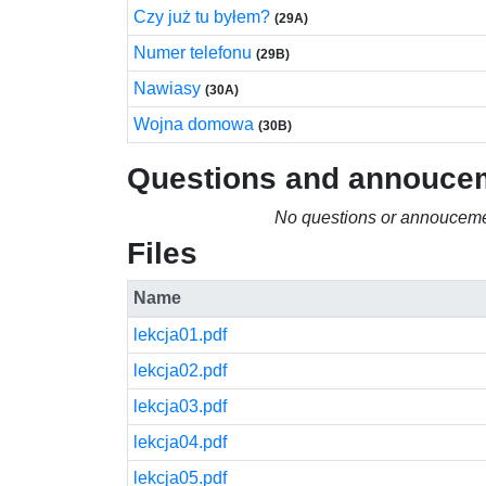
Czy już tu byłem?
(29A)
Numer telefonu
(29B)
Nawiasy
(30A)
Wojna domowa
(30B)
Questions and annouce
No questions or annouceme
Files
Name
lekcja01.pdf
lekcja02.pdf
lekcja03.pdf
lekcja04.pdf
lekcja05.pdf