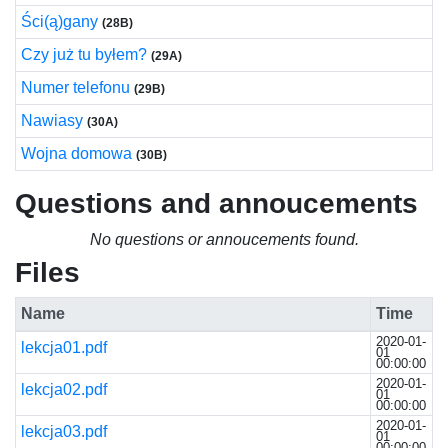
Ści(ą)gany
(28B)
Czy już tu byłem?
(29A)
Numer telefonu
(29B)
Nawiasy
(30A)
Wojna domowa
(30B)
Questions and annoucements
No questions or annoucements found.
Files
Name
Time
2020-01-
lekcja01.pdf
01
00:00:00
2020-01-
lekcja02.pdf
01
00:00:00
2020-01-
lekcja03.pdf
01
00:00:00