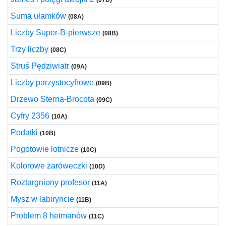
(07D)
Suma ułamków
(08A)
Liczby Super-B-pierwsze
(08B)
Trzy liczby
(08C)
Struś Pędziwiatr
(09A)
Liczby parzystocyfrowe
(09B)
Drzewo Sterna-Brocota
(09C)
Cyfry 2356
(10A)
Podatki
(10B)
Pogotowie lotnicze
(10C)
Kolorowe żaróweczki
(10D)
Roztargniony profesor
(11A)
Mysz w labiryncie
(11B)
Problem 8 hetmanów
(11C)