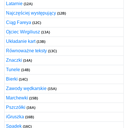
Latarnie
(12A)
Najczęściej występujący
(12B)
Ciąg Fareya
(12C)
Ojciec Wirgiliusz
(13A)
Układanie kart
(13B)
Równoważne teksty
(13C)
Znaczki
(14A)
Tunele
(14B)
Bierki
(14C)
Zawody wędkarskie
(15A)
Marchewki
(15B)
Pszczółki
(16A)
iGruszka
(16B)
Spadek
(16C)