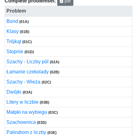
Complete problemset:
pdf
Problem
Bond
(01A)
Klasy
(01B)
Trójkąt
(01C)
Stopnie
(01D)
Szachy - Liczby pól
(02A)
Łamanie czekolady
(02B)
Szachy - Wieża
(02C)
Dwójki
(03A)
Litery w liczbie
(03B)
Małpki na wybiegu
(03C)
Szachownica
(03D)
Palindrom z liczby
(03E)