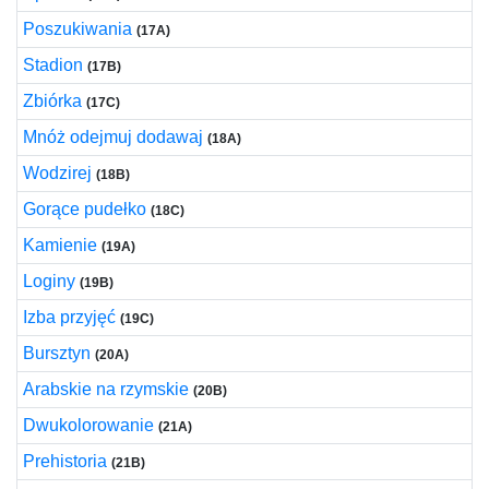
Poszukiwania
(17A)
Stadion
(17B)
Zbiórka
(17C)
Mnóż odejmuj dodawaj
(18A)
Wodzirej
(18B)
Gorące pudełko
(18C)
Kamienie
(19A)
Loginy
(19B)
Izba przyjęć
(19C)
Bursztyn
(20A)
Arabskie na rzymskie
(20B)
Dwukolorowanie
(21A)
Prehistoria
(21B)