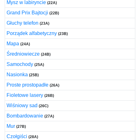
Mysz w labiryncie
(22A)
Grand Prix Bajtocji
(22B)
Głuchy telefon
(23A)
Porządek alfabetyczny
(23B)
Mapa
(24A)
Średniowiecze
(24B)
Samochody
(25A)
Nasionka
(25B)
Proste prostopadłe
(26A)
Fioletowe lasery
(26B)
Wiśniowy sad
(26C)
Bombardowanie
(27A)
Mur
(27B)
Czołgiści
(28A)