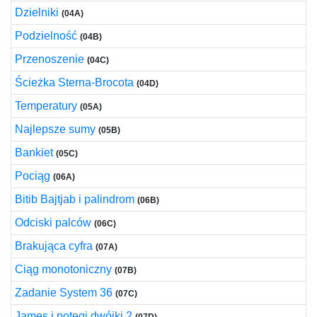
Dzielniki
(04A)
Podzielność
(04B)
Przenoszenie
(04C)
Ścieżka Sterna-Brocota
(04D)
Temperatury
(05A)
Najlepsze sumy
(05B)
Bankiet
(05C)
Pociąg
(06A)
Bitib Bajtjab i palindrom
(06B)
Odciski palców
(06C)
Brakująca cyfra
(07A)
Ciąg monotoniczny
(07B)
Zadanie System 36
(07C)
James i potęgi dwójki 2