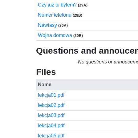
Czy już tu byłem?
(29A)
Numer telefonu
(29B)
Nawiasy
(30A)
Wojna domowa
(30B)
Questions and annouce
No questions or annouceme
Files
Name
lekcja01.pdf
lekcja02.pdf
lekcja03.pdf
lekcja04.pdf
lekcja05.pdf