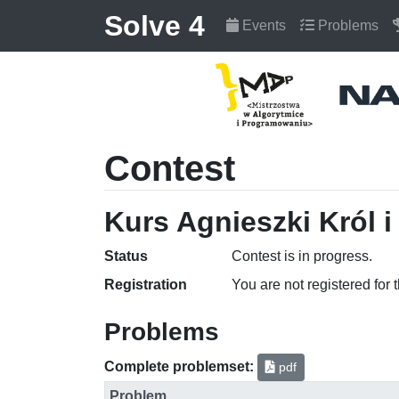
Solve 4
Events
Problems
Contest
Kurs Agnieszki Król i
Status
Contest is in progress.
Registration
You are not registered for 
Problems
Complete problemset:
pdf
Problem