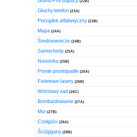
Grand Prix Bajtocji
(22B)
Głuchy telefon
(23A)
Porządek alfabetyczny
(23B)
Mapa
(24A)
Średniowiecze
(24B)
Samochody
(25A)
Nasionka
(25B)
Proste prostopadłe
(26A)
Fioletowe lasery
(26B)
Wiśniowy sad
(26C)
Bombardowanie
(27A)
Mur
(27B)
Czołgiści
(28A)
Ści(ą)gany
(28B)