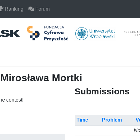
Ranking
Forum
 Mirosława Mortki
Submissions
the contest!
Time
Problem
V
No