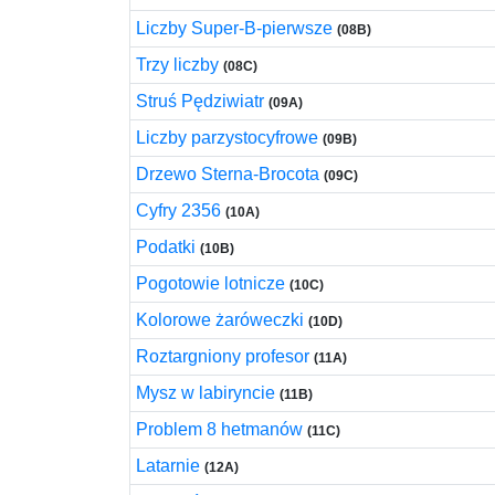
Liczby Super-B-pierwsze
(08B)
Trzy liczby
(08C)
Struś Pędziwiatr
(09A)
Liczby parzystocyfrowe
(09B)
Drzewo Sterna-Brocota
(09C)
Cyfry 2356
(10A)
Podatki
(10B)
Pogotowie lotnicze
(10C)
Kolorowe żaróweczki
(10D)
Roztargniony profesor
(11A)
Mysz w labiryncie
(11B)
Problem 8 hetmanów
(11C)
Latarnie
(12A)