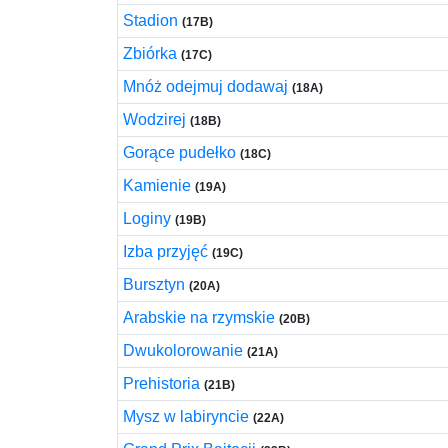
Stadion
(17B)
Zbiórka
(17C)
Mnóż odejmuj dodawaj
(18A)
Wodzirej
(18B)
Gorące pudełko
(18C)
Kamienie
(19A)
Loginy
(19B)
Izba przyjęć
(19C)
Bursztyn
(20A)
Arabskie na rzymskie
(20B)
Dwukolorowanie
(21A)
Prehistoria
(21B)
Mysz w labiryncie
(22A)