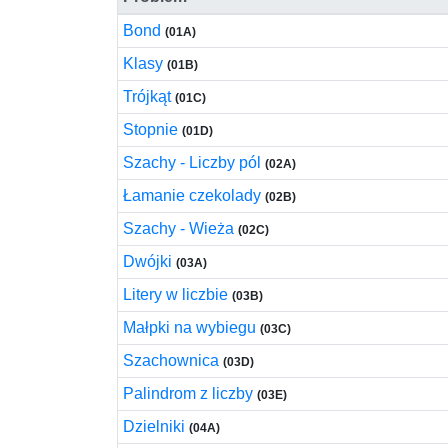
Bond
(01A)
Klasy
(01B)
Trójkąt
(01C)
Stopnie
(01D)
Szachy - Liczby pól
(02A)
Łamanie czekolady
(02B)
Szachy - Wieża
(02C)
Dwójki
(03A)
Litery w liczbie
(03B)
Małpki na wybiegu
(03C)
Szachownica
(03D)
Palindrom z liczby
(03E)
Dzielniki
(04A)