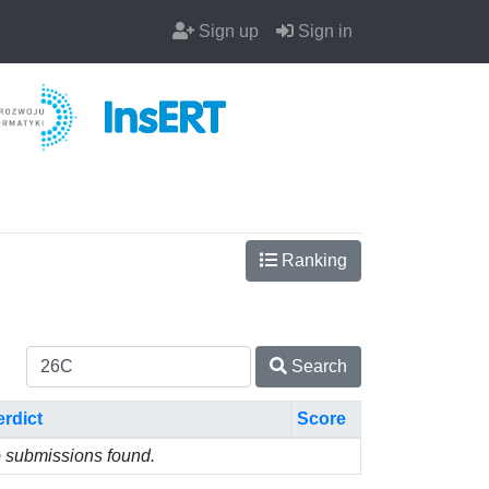
Sign up
Sign in
Ranking
Search
erdict
Score
 submissions found.