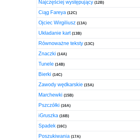
Najczęściej występujący
(12B)
Ciąg Fareya
(12C)
Ojciec Wirgiliusz
(13A)
Układanie kart
(13B)
Równoważne teksty
(13C)
Znaczki
(14A)
Tunele
(14B)
Bierki
(14C)
Zawody wędkarskie
(15A)
Marchewki
(15B)
Pszczółki
(16A)
iGruszka
(16B)
Spadek
(16C)
Poszukiwania
(17A)