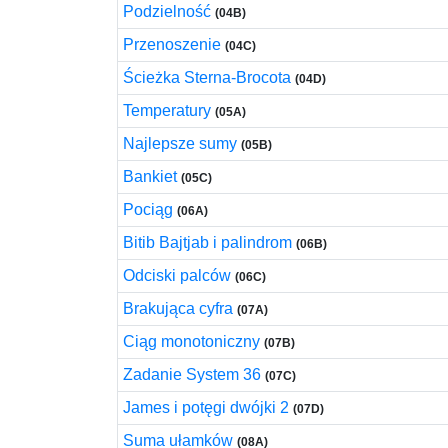
Podzielność
(04B)
Przenoszenie
(04C)
Ścieżka Sterna-Brocota
(04D)
Temperatury
(05A)
Najlepsze sumy
(05B)
Bankiet
(05C)
Pociąg
(06A)
Bitib Bajtjab i palindrom
(06B)
Odciski palców
(06C)
Brakująca cyfra
(07A)
Ciąg monotoniczny
(07B)
Zadanie System 36
(07C)
James i potęgi dwójki 2
(07D)
Suma ułamków
(08A)