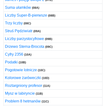
(07D)
Suma ułamków
(08A)
Liczby Super-B-pierwsze
(08B)
Trzy liczby
(08C)
Struś Pędziwiatr
(09A)
Liczby parzystocyfrowe
(09B)
Drzewo Sterna-Brocota
(09C)
Cyfry 2356
(10A)
Podatki
(10B)
Pogotowie lotnicze
(10C)
Kolorowe żaróweczki
(10D)
Roztargniony profesor
(11A)
Mysz w labiryncie
(11B)
Problem 8 hetmanów
(11C)