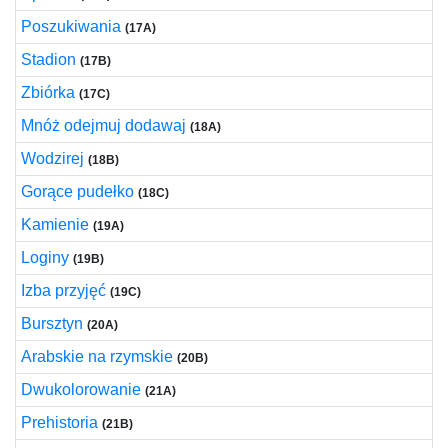
Poszukiwania
(17A)
Stadion
(17B)
Zbiórka
(17C)
Mnóż odejmuj dodawaj
(18A)
Wodzirej
(18B)
Gorące pudełko
(18C)
Kamienie
(19A)
Loginy
(19B)
Izba przyjęć
(19C)
Bursztyn
(20A)
Arabskie na rzymskie
(20B)
Dwukolorowanie
(21A)
Prehistoria
(21B)