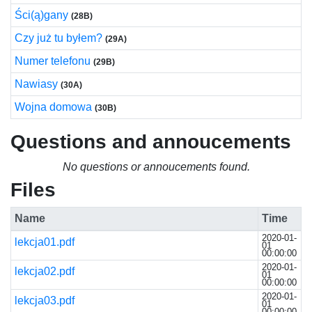
Ści(ą)gany
(28B)
Czy już tu byłem?
(29A)
Numer telefonu
(29B)
Nawiasy
(30A)
Wojna domowa
(30B)
Questions and annoucements
No questions or annoucements found.
Files
Name
Time
2020-01-
lekcja01.pdf
01
00:00:00
2020-01-
lekcja02.pdf
01
00:00:00
2020-01-
lekcja03.pdf
01
00:00:00