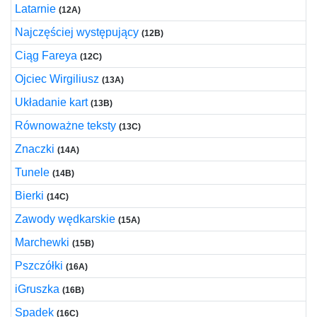
Latarnie
(12A)
Najczęściej występujący
(12B)
Ciąg Fareya
(12C)
Ojciec Wirgiliusz
(13A)
Układanie kart
(13B)
Równoważne teksty
(13C)
Znaczki
(14A)
Tunele
(14B)
Bierki
(14C)
Zawody wędkarskie
(15A)
Marchewki
(15B)
Pszczółki
(16A)
iGruszka
(16B)
Spadek
(16C)