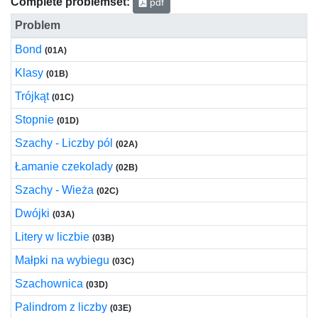
Complete problemset:
pdf
Problem
Bond
(01A)
Klasy
(01B)
Trójkąt
(01C)
Stopnie
(01D)
Szachy - Liczby pól
(02A)
Łamanie czekolady
(02B)
Szachy - Wieża
(02C)
Dwójki
(03A)
Litery w liczbie
(03B)
Małpki na wybiegu
(03C)
Szachownica
(03D)
Palindrom z liczby
(03E)