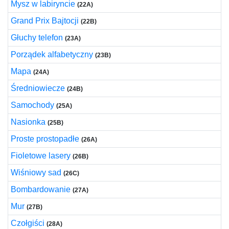
Mysz w labiryncie
(22A)
Grand Prix Bajtocji
(22B)
Głuchy telefon
(23A)
Porządek alfabetyczny
(23B)
Mapa
(24A)
Średniowiecze
(24B)
Samochody
(25A)
Nasionka
(25B)
Proste prostopadłe
(26A)
Fioletowe lasery
(26B)
Wiśniowy sad
(26C)
Bombardowanie
(27A)
Mur
(27B)
Czołgiści
(28A)