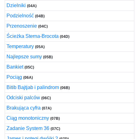
Dzielniki
(04A)
Podzielność
(04B)
Przenoszenie
(04C)
Ścieżka Sterna-Brocota
(04D)
Temperatury
(05A)
Najlepsze sumy
(05B)
Bankiet
(05C)
Pociąg
(06A)
Bitib Bajtjab i palindrom
(06B)
Odciski palców
(06C)
Brakująca cyfra
(07A)
Ciąg monotoniczny
(07B)
Zadanie System 36
(07C)
James i potęgi dwójki 2