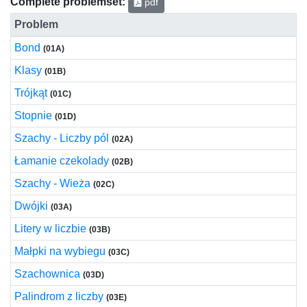
Complete problemset:
pdf
Problem
Bond
(01A)
Klasy
(01B)
Trójkąt
(01C)
Stopnie
(01D)
Szachy - Liczby pól
(02A)
Łamanie czekolady
(02B)
Szachy - Wieża
(02C)
Dwójki
(03A)
Litery w liczbie
(03B)
Małpki na wybiegu
(03C)
Szachownica
(03D)
Palindrom z liczby
(03E)