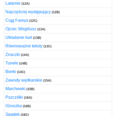
Latarnie
(12A)
Najczęściej występujący
(12B)
Ciąg Fareya
(12C)
Ojciec Wirgiliusz
(13A)
Układanie kart
(13B)
Równoważne teksty
(13C)
Znaczki
(14A)
Tunele
(14B)
Bierki
(14C)
Zawody wędkarskie
(15A)
Marchewki
(15B)
Pszczółki
(16A)
iGruszka
(16B)
Spadek
(16C)