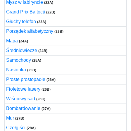
Mysz w labiryncie
(22A)
Grand Prix Bajtocji
(22B)
Głuchy telefon
(23A)
Porządek alfabetyczny
(23B)
Mapa
(24A)
Średniowiecze
(24B)
Samochody
(25A)
Nasionka
(25B)
Proste prostopadłe
(26A)
Fioletowe lasery
(26B)
Wiśniowy sad
(26C)
Bombardowanie
(27A)
Mur
(27B)
Czołgiści
(28A)