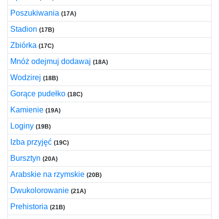
Poszukiwania
(17A)
Stadion
(17B)
Zbiórka
(17C)
Mnóż odejmuj dodawaj
(18A)
Wodzirej
(18B)
Gorące pudełko
(18C)
Kamienie
(19A)
Loginy
(19B)
Izba przyjęć
(19C)
Bursztyn
(20A)
Arabskie na rzymskie
(20B)
Dwukolorowanie
(21A)
Prehistoria
(21B)