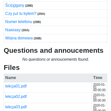
Ści(ą)gany
(28B)
Czy już tu byłem?
(29A)
Numer telefonu
(29B)
Nawiasy
(30A)
Wojna domowa
(30B)
Questions and annoucements
No questions or annoucements found.
Files
Name
Time
2020-01-
lekcja01.pdf
01
00:00:00
2020-01-
lekcja02.pdf
01
00:00:00
2020-01-
lekcja03.pdf
01
00:00:00