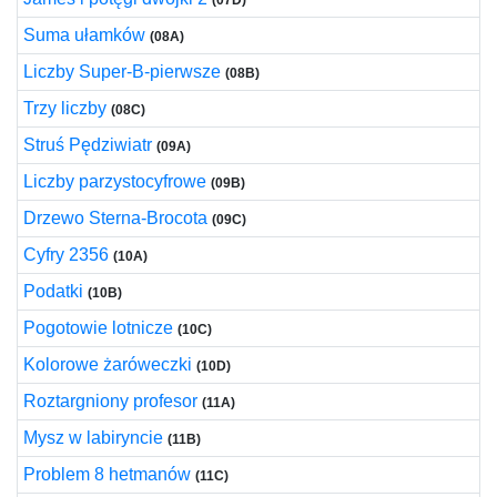
(07D)
Suma ułamków
(08A)
Liczby Super-B-pierwsze
(08B)
Trzy liczby
(08C)
Struś Pędziwiatr
(09A)
Liczby parzystocyfrowe
(09B)
Drzewo Sterna-Brocota
(09C)
Cyfry 2356
(10A)
Podatki
(10B)
Pogotowie lotnicze
(10C)
Kolorowe żaróweczki
(10D)
Roztargniony profesor
(11A)
Mysz w labiryncie
(11B)
Problem 8 hetmanów
(11C)