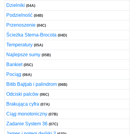
Dzielniki
(04A)
Podzielność
(04B)
Przenoszenie
(04C)
Ścieżka Sterna-Brocota
(04D)
Temperatury
(05A)
Najlepsze sumy
(05B)
Bankiet
(05C)
Pociąg
(06A)
Bitib Bajtjab i palindrom
(06B)
Odciski palców
(06C)
Brakująca cyfra
(07A)
Ciąg monotoniczny
(07B)
Zadanie System 36
(07C)
James i potęgi dwójki 2