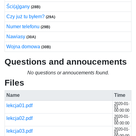
Ści(ą)gany
(28B)
Czy już tu byłem?
(29A)
Numer telefonu
(29B)
Nawiasy
(30A)
Wojna domowa
(30B)
Questions and annoucements
No questions or annoucements found.
Files
Name
Time
2020-01-
lekcja01.pdf
01
00:00:00
2020-01-
lekcja02.pdf
01
00:00:00
2020-01-
lekcja03.pdf
01
00:00:00