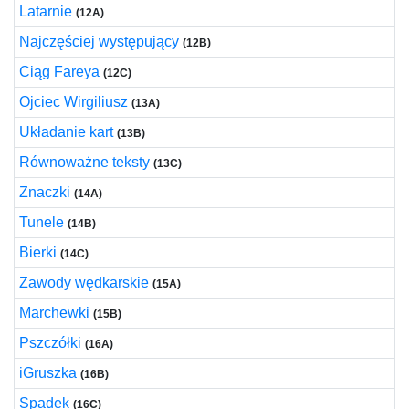
Latarnie
(12A)
Najczęściej występujący
(12B)
Ciąg Fareya
(12C)
Ojciec Wirgiliusz
(13A)
Układanie kart
(13B)
Równoważne teksty
(13C)
Znaczki
(14A)
Tunele
(14B)
Bierki
(14C)
Zawody wędkarskie
(15A)
Marchewki
(15B)
Pszczółki
(16A)
iGruszka
(16B)
Spadek
(16C)