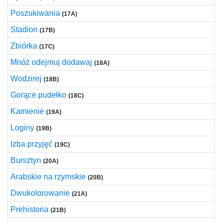
Poszukiwania
(17A)
Stadion
(17B)
Zbiórka
(17C)
Mnóż odejmuj dodawaj
(18A)
Wodzirej
(18B)
Gorące pudełko
(18C)
Kamienie
(19A)
Loginy
(19B)
Izba przyjęć
(19C)
Bursztyn
(20A)
Arabskie na rzymskie
(20B)
Dwukolorowanie
(21A)
Prehistoria
(21B)