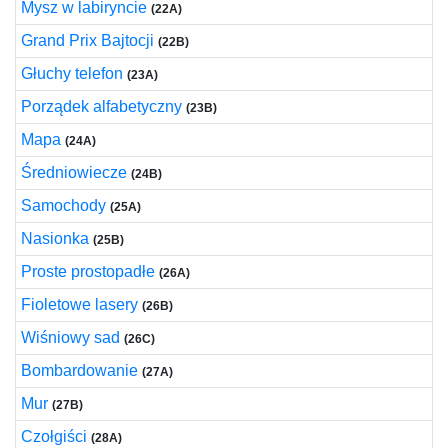
Mysz w labiryncie
(22A)
Grand Prix Bajtocji
(22B)
Głuchy telefon
(23A)
Porządek alfabetyczny
(23B)
Mapa
(24A)
Średniowiecze
(24B)
Samochody
(25A)
Nasionka
(25B)
Proste prostopadłe
(26A)
Fioletowe lasery
(26B)
Wiśniowy sad
(26C)
Bombardowanie
(27A)
Mur
(27B)
Czołgiści
(28A)