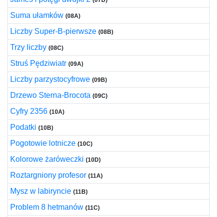
(07D)
Suma ułamków
(08A)
Liczby Super-B-pierwsze
(08B)
Trzy liczby
(08C)
Struś Pędziwiatr
(09A)
Liczby parzystocyfrowe
(09B)
Drzewo Sterna-Brocota
(09C)
Cyfry 2356
(10A)
Podatki
(10B)
Pogotowie lotnicze
(10C)
Kolorowe żaróweczki
(10D)
Roztargniony profesor
(11A)
Mysz w labiryncie
(11B)
Problem 8 hetmanów
(11C)