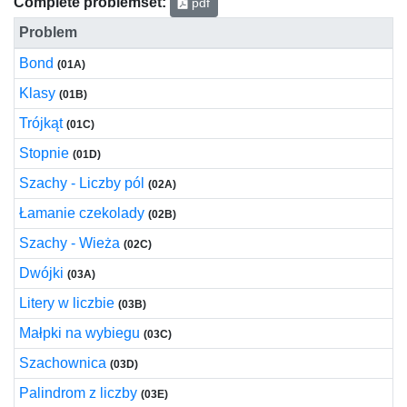
Complete problemset:
pdf
Problem
Bond
(01A)
Klasy
(01B)
Trójkąt
(01C)
Stopnie
(01D)
Szachy - Liczby pól
(02A)
Łamanie czekolady
(02B)
Szachy - Wieża
(02C)
Dwójki
(03A)
Litery w liczbie
(03B)
Małpki na wybiegu
(03C)
Szachownica
(03D)
Palindrom z liczby
(03E)