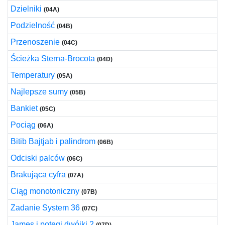
Dzielniki
(04A)
Podzielność
(04B)
Przenoszenie
(04C)
Ścieżka Sterna-Brocota
(04D)
Temperatury
(05A)
Najlepsze sumy
(05B)
Bankiet
(05C)
Pociąg
(06A)
Bitib Bajtjab i palindrom
(06B)
Odciski palców
(06C)
Brakująca cyfra
(07A)
Ciąg monotoniczny
(07B)
Zadanie System 36
(07C)
James i potęgi dwójki 2