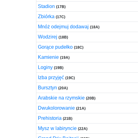
Stadion
(17B)
Zbiórka
(17C)
Mnóż odejmuj dodawaj
(18A)
Wodzirej
(18B)
Gorące pudełko
(18C)
Kamienie
(19A)
Loginy
(19B)
Izba przyjęć
(19C)
Bursztyn
(20A)
Arabskie na rzymskie
(20B)
Dwukolorowanie
(21A)
Prehistoria
(21B)
Mysz w labiryncie
(22A)