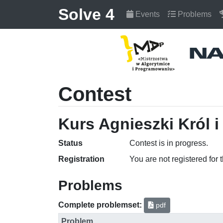
Solve 4
Events
Problems
Contest
Kurs Agnieszki Król i
Status
Contest is in progress.
Registration
You are not registered for 
Problems
Complete problemset:
pdf
Problem