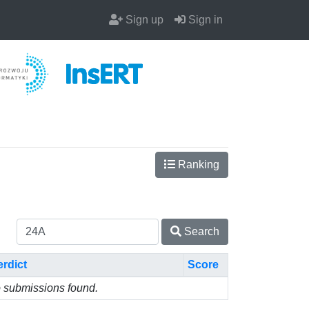
Sign up
Sign in
Ranking
Search
erdict
Score
 submissions found.