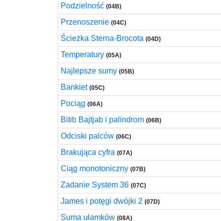
Podzielność
(04B)
Przenoszenie
(04C)
Ścieżka Sterna-Brocota
(04D)
Temperatury
(05A)
Najlepsze sumy
(05B)
Bankiet
(05C)
Pociąg
(06A)
Bitib Bajtjab i palindrom
(06B)
Odciski palców
(06C)
Brakująca cyfra
(07A)
Ciąg monotoniczny
(07B)
Zadanie System 36
(07C)
James i potęgi dwójki 2
(07D)
Suma ułamków
(08A)